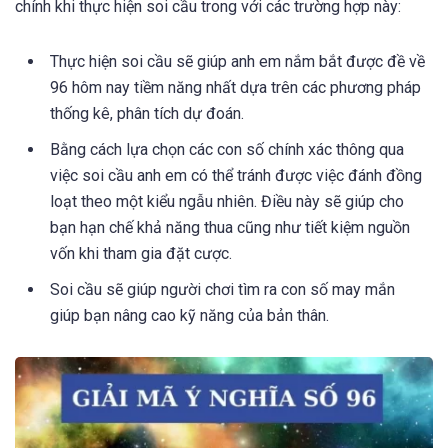
chính khi thực hiện soi cầu trong với các trường hợp này:
Thực hiện soi cầu sẽ giúp anh em nắm bắt được đề về
96 hôm nay tiềm năng nhất dựa trên các phương pháp
thống kê, phân tích dự đoán.
Bằng cách lựa chọn các con số chính xác thông qua
việc soi cầu anh em có thể tránh được việc đánh đồng
loạt theo một kiểu ngẫu nhiên. Điều này sẽ giúp cho
bạn hạn chế khả năng thua cũng như tiết kiệm nguồn
vốn khi tham gia đặt cược.
Soi cầu sẽ giúp người chơi tìm ra con số may mắn
giúp bạn nâng cao kỹ năng của bản thân.