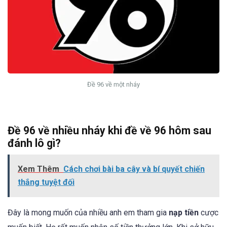
Đề 96 về một nháy
Đề 96 về nhiều nháy khi đề về 96 hôm sau
đánh lô gì?
Xem Thêm
Cách chơi bài ba cây và bí quyết chiến
thắng tuyệt đối
Đây là mong muốn của nhiều anh em tham gia
nạp tiền
cược