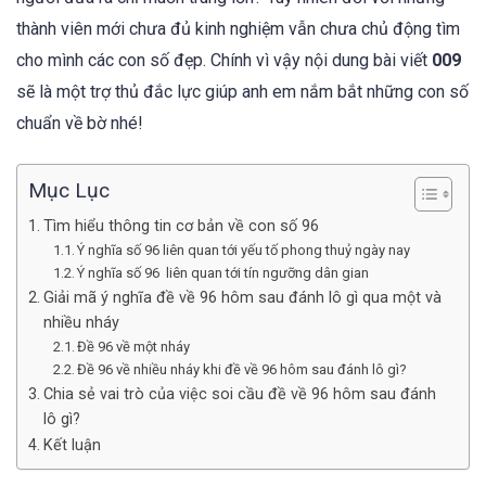
thành viên mới chưa đủ kinh nghiệm vẫn chưa chủ động tìm
cho mình các con số đẹp. Chính vì vậy nội dung bài viết
009
sẽ là một trợ thủ đắc lực giúp anh em nắm bắt những con số
chuẩn về bờ nhé!
Mục Lục
Tìm hiểu thông tin cơ bản về con số 96
Ý nghĩa số 96 liên quan tới yếu tố phong thuỷ ngày nay
Ý nghĩa số 96 liên quan tới tín ngưỡng dân gian
Giải mã ý nghĩa đề về 96 hôm sau đánh lô gì qua một và
nhiều nháy
Đề 96 về một nháy
Đề 96 về nhiều nháy khi đề về 96 hôm sau đánh lô gì?
Chia sẻ vai trò của việc soi cầu đề về 96 hôm sau đánh
lô gì?
Kết luận