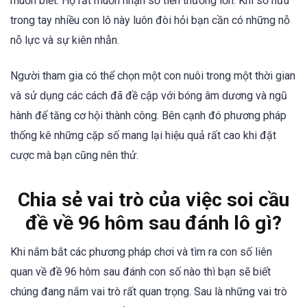
muốn biết. Họ rất muốn nhận số tiền thưởng lớn. Khi sở hữu
trong tay nhiều con lô này luôn đòi hỏi bạn cần có những nỗ
nỗ lực và sự kiên nhẫn.
Người tham gia có thể chọn một con nuôi trong một thời gian
và sử dụng các cách đã đề cập với bóng âm dương và ngũ
hành để tăng cơ hội thành công. Bên cạnh đó phương pháp
thống kê những cặp số mang lại hiệu quả rất cao khi đặt
cược mà bạn cũng nên thử.
Chia sẻ vai trò của việc soi cầu
đề về 96 hôm sau đánh lô gì?
Khi nắm bắt các phương pháp chơi và tìm ra con số liên
quan về đề 96 hôm sau đánh con số nào thì bạn sẽ biết
chúng đang nắm vai trò rất quan trọng. Sau là những vai trò