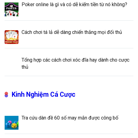
Poker online là gì và có dễ kiếm tiền từ nó không?
Cách chơi tá lả dễ dàng chiến thắng mọi đối thủ
Tổng hợp các cách chơi xóc đĩa hay dành cho cược
thủ
Kinh Nghiệm Cá Cược
Tra cứu dàn đề 60 số may mắn được công bố