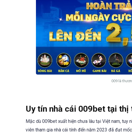
009 là thươn
Uy tín nhà cái 009bet tại thị
Mặc dù 009bet xuất hiện chưa lâu tại Việt nam, tuy n
viên tham gia nhà cái tính đến năm 2023 đã đạt mốc 