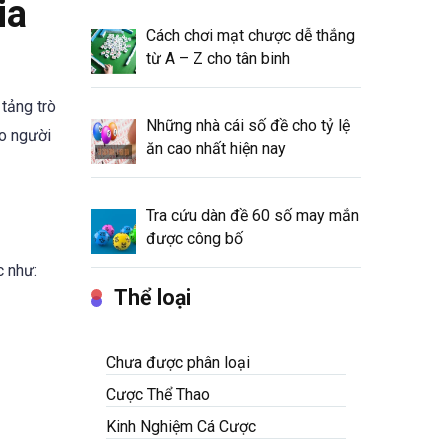
ia
Cách chơi mạt chược dễ thắng
từ A – Z cho tân binh
 tảng trò
Những nhà cái số đề cho tỷ lệ
ho người
ăn cao nhất hiện nay
Tra cứu dàn đề 60 số may mắn
được công bố
c như:
Thể loại
Chưa được phân loại
Cược Thể Thao
Kinh Nghiệm Cá Cược