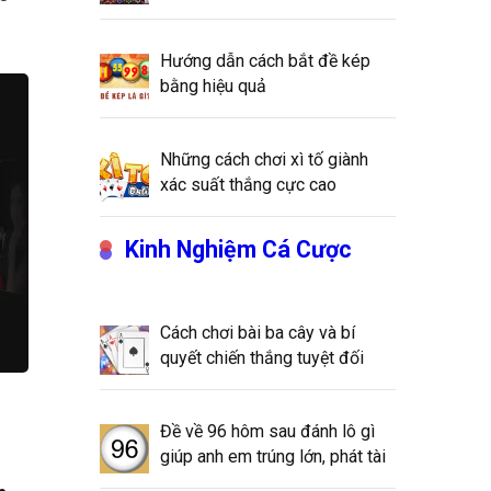
Hướng dẫn cách bắt đề kép
bằng hiệu quả
Những cách chơi xì tố giành
xác suất thắng cực cao
Kinh Nghiệm Cá Cược
Cách chơi bài ba cây và bí
quyết chiến thắng tuyệt đối
Đề về 96 hôm sau đánh lô gì
giúp anh em trúng lớn, phát tài