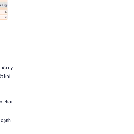
tuổi uy
t khi
ò chơi
n cạnh