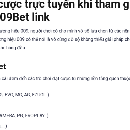
cược trực tuyến khi tham g
09Bet link
hương hiệu 009, người chơi có cho mình vô số lựa chọn từ các nền
ơng hiệu 009 có thể nói là vô cùng đồ sộ không thiếu giải pháp c
tác hàng đầu.
et
à cái đem đến các trò chơi đặt cược từ những nền tảng quen thuộ
AG, EVO, MG, AG, EZUGI…)
i, AMEBA, PG, EVOPLAY…)
, …)