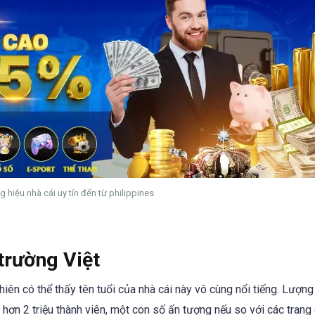
g hiệu nhà cái uy tín đến từ philippines
 trường Việt
hiên có thể thấy tên tuổi của nhà cái này vô cùng nổi tiếng. Lượng
hơn 2 triệu thành viên, một con số ấn tượng nếu so với các tran