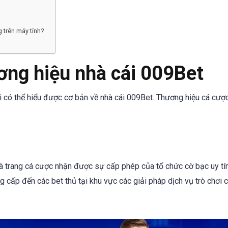
 trên máy tính?
ơng hiệu nhà cái 009Bet
i có thể hiểu được cơ bản về nhà cái 009Bet. Thương hiệu cá cượ
là trang cá cược nhận được sự cấp phép của tổ chức cờ bạc uy tí
cấp đến các bet thủ tại khu vực các giải pháp dịch vụ trò chơi 