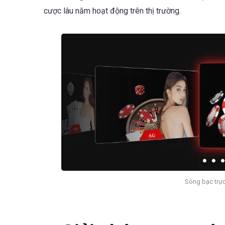
cược lâu năm hoạt động trên thị trường.
Sòng bạc trực