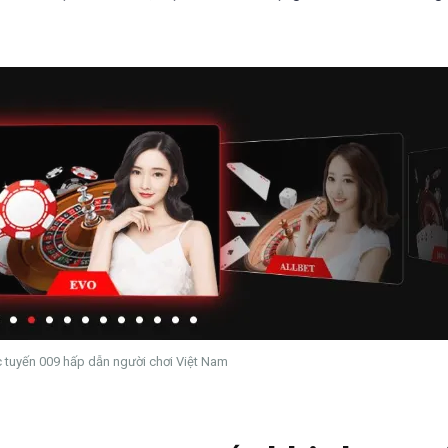
 tuyến 009 hấp dẫn người chơi Việt Nam