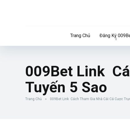
Trang Chủ
Đăng Ký 009B
009Bet Link Cá
Tuyến 5 Sao
Trang Chủ
»
009Bet Link Cách Tham Gia Nhà Cái Cá Cược Trự