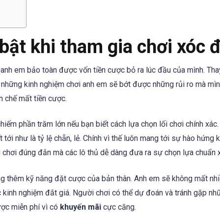
ật khi tham gia chơi xóc đ
anh em bảo toàn được vốn tiền cược bỏ ra lúc đầu của mình. Thay
ào những kinh nghiệm chơi anh em sẽ bớt được những rủi ro mà mì
ạn chế mất tiền cược.
hiếm phần trăm lớn nếu bạn biết cách lựa chọn lối chơi chính xác
ới như là tỷ lệ chẵn, lẻ. Chính vì thế luôn mang tới sự hào hứng k
i chơi đúng đắn mà các lô thủ dễ dàng đưa ra sự chọn lựa chuẩn 
ăng thêm kỹ năng đặt cược của bản thân. Anh em sẽ không mất nhi
 kinh nghiệm đắt giá. Người chơi có thể dự đoán và tránh gặp nhữ
ợc miễn phí vì có
khuyến mãi
cực căng.