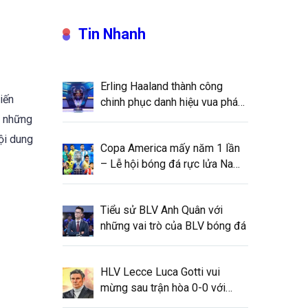
Tin Nhanh
Erling Haaland thành công
iến
chinh phục danh hiệu vua phá
lưới cúp C1
y những
ội dung
Copa America mấy năm 1 lần
– Lễ hội bóng đá rực lửa Nam
Mỹ
Tiểu sử BLV Anh Quân với
những vai trò của BLV bóng đá
HLV Lecce Luca Gotti vui
mừng sau trận hòa 0-0 với
Roma