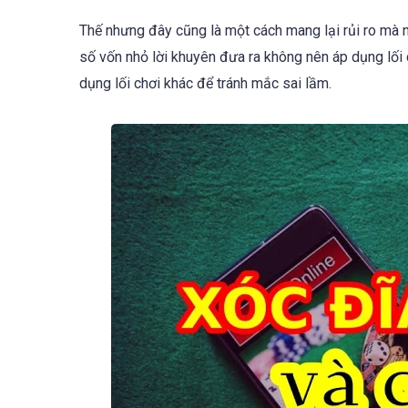
Thế nhưng đây cũng là một cách mang lại rủi ro mà 
số vốn nhỏ lời khuyên đưa ra không nên áp dụng lối 
dụng lối chơi khác để tránh mắc sai lầm.