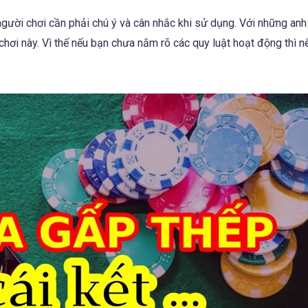
người chơi cần phải chú ý và cân nhắc khi sử dụng. Với những an
chơi này. Vì thế nếu bạn chưa nắm rõ các quy luật hoạt động thì n