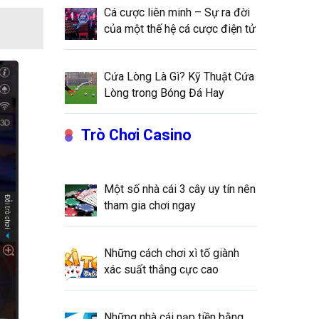
Cá cược liên minh – Sự ra đời
của một thế hệ cá cược điện tử
Cứa Lòng Là Gì? Kỹ Thuật Cứa
Lòng trong Bóng Đá Hay
Trò Chơi Casino
Một số nhà cái 3 cây uy tín nên
tham gia chơi ngay
Những cách chơi xì tố giành
xác suất thắng cực cao
Những nhà cái nạp tiền bằng