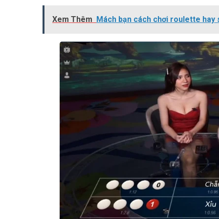
Xem Thêm
Mách bạn cách chơi roulette hay s