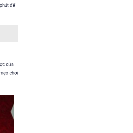
 phút để
ược cửa
 mẹo chơi