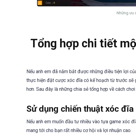
Những ưu đ
Tổng hợp chi tiết mộ
Nếu anh em đã nắm bắt được những điều tiện lợi c
thực hiện đặt cược xóc đĩa có kế hoạch từ trước sẽ
hơn. Sau đây là những chia sẻ tổng hợp về cách chơ
Sử dụng chiến thuật xóc đĩ
Nếu anh em muốn đầu tư nhiều vào tựa game xóc đĩa t
mang tới cho bạn rất nhiều cơ hội và lợi nhuận cao.