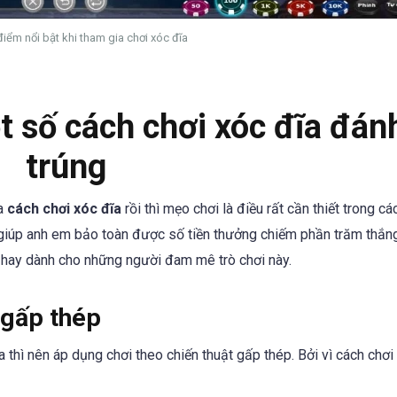
iểm nổi bật khi tham gia chơi xóc đĩa
t số cách chơi xóc đĩa đánh
trúng
ủa
cách chơi xóc đĩa
rồi thì mẹo chơi là điều rất cần thiết trong cá
 giúp anh em bảo toàn được số tiền thưởng chiếm phần trăm thắn
i hay dành cho những người đam mê trò chơi này.
a gấp thép
hì nên áp dụng chơi theo chiến thuật gấp thép. Bởi vì cách chơi