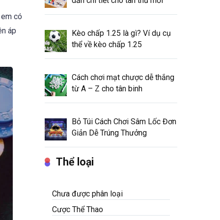
dẫn chi tiết cho tân thủ mới
h em có
ên áp
Kèo chấp 1.25 là gì? Ví dụ cụ
thể về kèo chấp 1.25
Cách chơi mạt chược dễ thắng
từ A – Z cho tân binh
Bỏ Túi Cách Chơi Sâm Lốc Đơn
Giản Dễ Trúng Thưởng
Thể loại
Chưa được phân loại
Cược Thể Thao