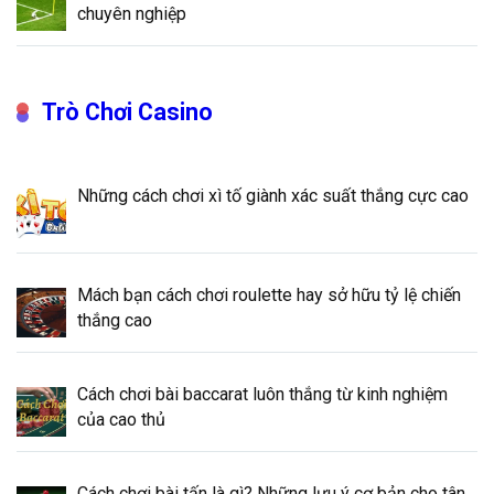
chuyên nghiệp
Trò Chơi Casino
Những cách chơi xì tố giành xác suất thắng cực cao
Mách bạn cách chơi roulette hay sở hữu tỷ lệ chiến
thắng cao
Cách chơi bài baccarat luôn thắng từ kinh nghiệm
của cao thủ
Cách chơi bài tấn là gì? Những lưu ý cơ bản cho tân