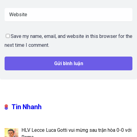
Save my name, email, and website in this browser for the
next time I comment.
Tin Nhanh
HLV Lecce Luca Gotti vui mừng sau trận hòa 0-0 với