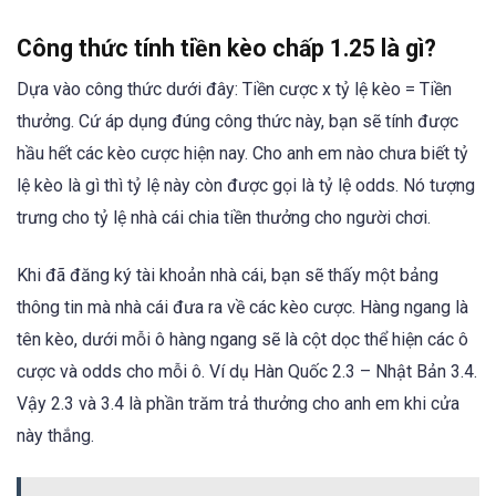
Công thức tính tiền kèo chấp 1.25 là gì?
Dựa vào công thức dưới đây: Tiền cược x tỷ lệ kèo = Tiền
thưởng. Cứ áp dụng đúng công thức này, bạn sẽ tính được
hầu hết các kèo cược hiện nay. Cho anh em nào chưa biết tỷ
lệ kèo là gì thì tỷ lệ này còn được gọi là tỷ lệ odds. Nó tượng
trưng cho tỷ lệ nhà cái chia tiền thưởng cho người chơi.
Khi đã đăng ký tài khoản nhà cái, bạn sẽ thấy một bảng
thông tin mà nhà cái đưa ra về các kèo cược. Hàng ngang là
tên kèo, dưới mỗi ô hàng ngang sẽ là cột dọc thể hiện các ô
cược và odds cho mỗi ô. Ví dụ Hàn Quốc 2.3 – Nhật Bản 3.4.
Vậy 2.3 và 3.4 là phần trăm trả thưởng cho anh em khi cửa
này thắng.