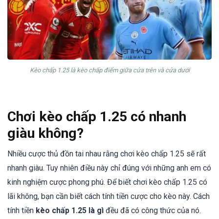
Kèo chấp 1.25 là kèo chấp điểm giữa cửa trên và cửa dưới
Chơi kèo chấp 1.25 có nhanh
giàu không?
Nhiều cược thủ đồn tai nhau rằng chơi kèo chấp 1.25 sẽ rất
nhanh giàu. Tuy nhiên điều này chỉ đúng với những anh em có
kinh nghiệm cược phong phú. Để biết chơi kèo chấp 1.25 có
lãi không, bạn cần biết cách tính tiền cược cho kèo này. Cách
tính tiền
kèo chấp 1.25 là gì
đều đã có công thức của nó.