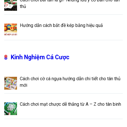
thủ
Hướng dẫn cách bắt đề kép bằng hiệu quả
Kinh Nghiệm Cá Cược
Cách chơi cờ cá ngựa hướng dẫn chi tiết cho tân thủ
mới
Cách chơi mạt chược dễ thắng từ A – Z cho tân binh