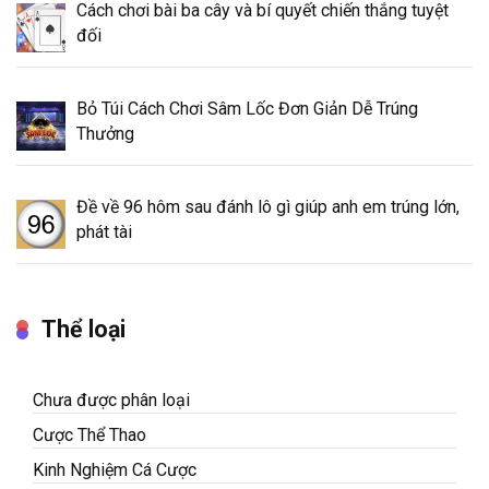
Cách chơi bài ba cây và bí quyết chiến thắng tuyệt
đối
Bỏ Túi Cách Chơi Sâm Lốc Đơn Giản Dễ Trúng
Thưởng
Đề về 96 hôm sau đánh lô gì giúp anh em trúng lớn,
phát tài
Thể loại
Chưa được phân loại
Cược Thể Thao
Kinh Nghiệm Cá Cược